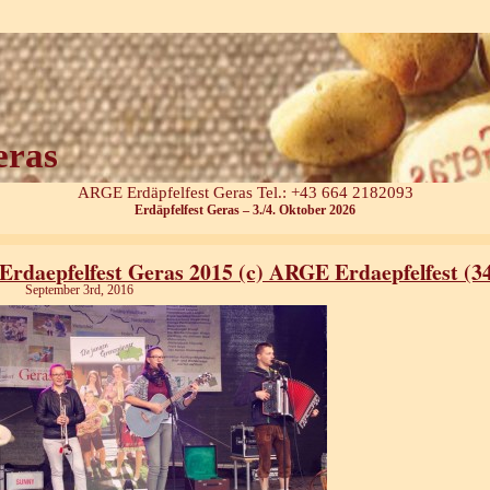
eras
ARGE Erdäpfelfest Geras Tel.: +43 664 2182093
Erdäpfelfest Geras – 3./4. Oktober 2026
Erdaepfelfest Geras 2015 (c) ARGE Erdaepfelfest (3
September 3rd, 2016