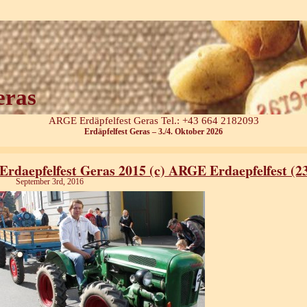
eras
ARGE Erdäpfelfest Geras Tel.: +43 664 2182093
Erdäpfelfest Geras – 3./4. Oktober 2026
Erdaepfelfest Geras 2015 (c) ARGE Erdaepfelfest (2
September 3rd, 2016