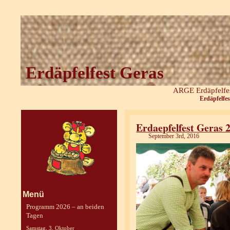
Erdäpfelfest Geras
ARGE Erdäpfelfes
Erdäpfelfes
Erdaepfelfest Geras 
September 3rd, 2016
Menü
Programm 2026 – an beiden
Tagen
Samstag, 3. Oktober