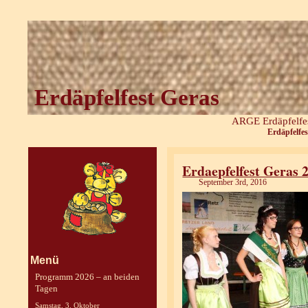
Erdäpfelfest Geras
ARGE Erdäpfelfes
Erdäpfelfes
Erdaepfelfest Geras 
September 3rd, 2016
Menü
Programm 2026 – an beiden
Tagen
Samstag, 3. Oktober